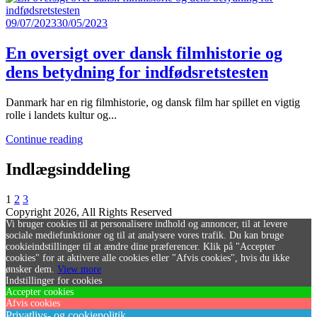
09/07/2023
30/05/2023
En oversigt over dansk filmhistorie og
dens betydning for indfødsretstesten
Danmark har en rig filmhistorie, og dansk film har spillet en vigtig
rolle i landets kultur og...
Continue reading
Indlægsinddeling
1
2
3
Copyright 2026, All Rights Reserved
Vi bruger cookies til at personalisere indhold og annoncer, til at levere
sociale mediefunktioner og til at analysere vores trafik. Du kan bruge
cookieindstillinger til at ændre dine præferencer. Klik på "Accepter
cookies" for at aktivere alle cookies eller "Afvis cookies", hvis du ikke
ønsker dem.
View more
Indstillinger for cookies
Accepter cookies
Afvis cookies
Privatlivs- og cookiepolitik